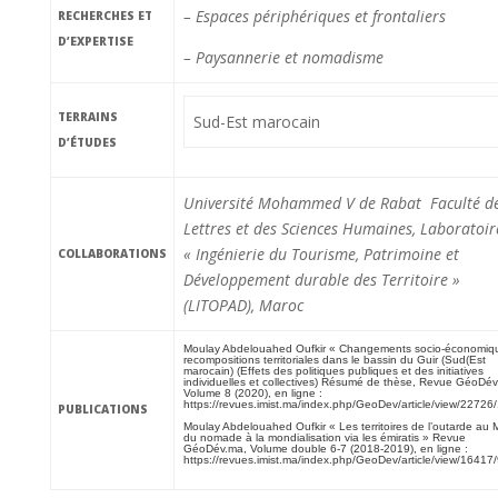
– Espaces périphériques et frontaliers
RECHERCHES ET
D’EXPERTISE
– Paysannerie et nomadisme
TERRAINS
Sud-Est marocain
D’ÉTUDES
Université Mohammed V de Rabat Faculté d
Lettres et des Sciences Humaines, Laboratoir
« Ingénierie du Tourisme, Patrimoine et
COLLABORATIONS
Développement durable des Territoire »
(LITOPAD), Maroc
Moulay Abdelouahed Oufkir « Changements socio-économiq
recompositions territoriales dans le bassin du Guir (Sud(Est
marocain) (Effets des politiques publiques et des initiatives
individuelles et collectives) Résumé de thèse, Revue GéoDév
Volume 8 (2020), en ligne :
https://revues.imist.ma/index.php/GeoDev/article/view/2272
PUBLICATIONS
Moulay Abdelouahed Oufkir « Les territoires de l’outarde au 
du nomade à la mondialisation via les émiratis » Revue
GéoDév.ma, Volume double 6-7 (2018-2019), en ligne :
https://revues.imist.ma/index.php/GeoDev/article/view/16417