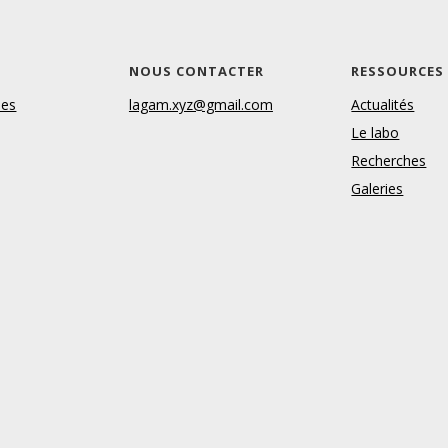
S
NOUS CONTACTER
RESSOURCES
les
lagam.xyz@gmail.com
Actualités
Le labo
Recherches
Galeries