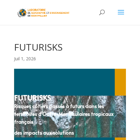
FUTURISKS
Juil 1, 2026
FUTURISKS
Risques côtiers passés à futurs dans les
territoires d’Outre-Mer insulaires tropicaux
français :
des impacts aux solutions