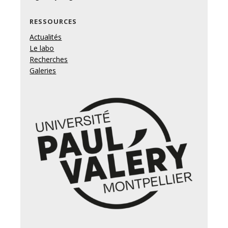
RESSOURCES
Actualités
Le labo
Recherches
Galeries