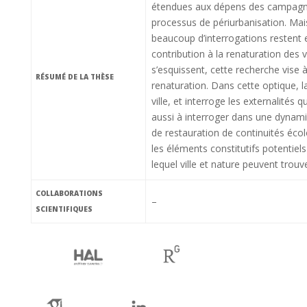
étendues aux dépens des campagnes 
processus de périurbanisation. Mais
beaucoup d’interrogations restent 
contribution à la renaturation des v
s’esquissent, cette recherche vise à
RÉSUMÉ DE LA THÈSE
renaturation. Dans cette optique, l
ville, et interroge les externalités q
aussi à interroger dans une dynamiq
de restauration de continuités éco
les éléments constitutifs potentie
lequel ville et nature peuvent trou
COLLABORATIONS
–
SCIENTIFIQUES
ha
rg
gs
li