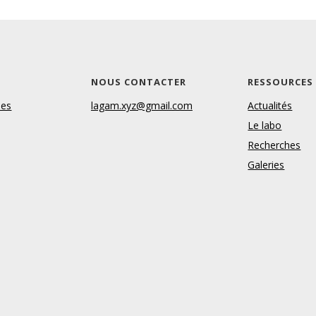
S
NOUS CONTACTER
RESSOURCES
les
lagam.xyz@gmail.com
Actualités
Le labo
Recherches
Galeries