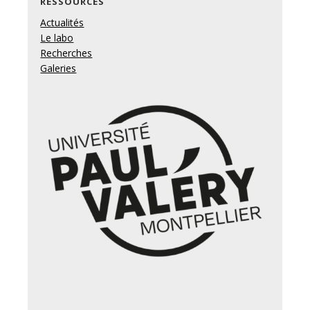
RESSOURCES
Actualités
Le labo
Recherches
Galeries