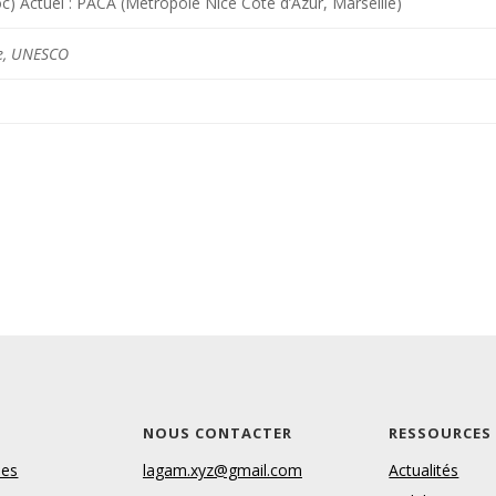
oc) Actuel : PACA (Métropole Nice Côte d’Azur, Marseille)
le, UNESCO
S
NOUS CONTACTER
RESSOURCES
les
lagam.xyz@gmail.com
Actualités