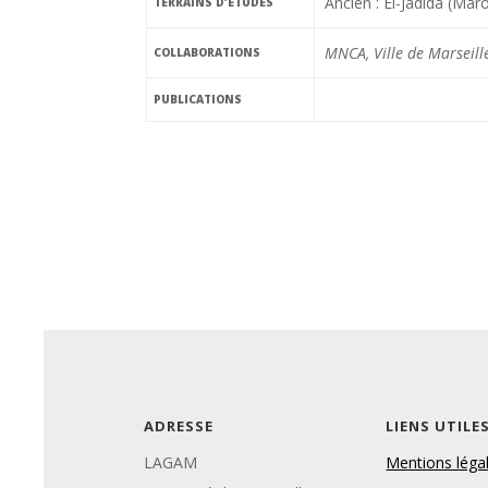
Ancien : El-Jadida (Mar
TERRAINS D’ÉTUDES
MNCA, Ville de Marseil
COLLABORATIONS
PUBLICATIONS
ADRESSE
LIENS UTILE
LAGAM
Mentions léga