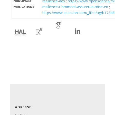
resilience-des
;
https://www.openscience.fr/
PRINCIPALES
resilience-Comment-assurer-la-mise-en
;
PUBLICATIONS
https://www.ariaction.com/_files/ugd/17
ha
rg
gs
LI
ADRESSE