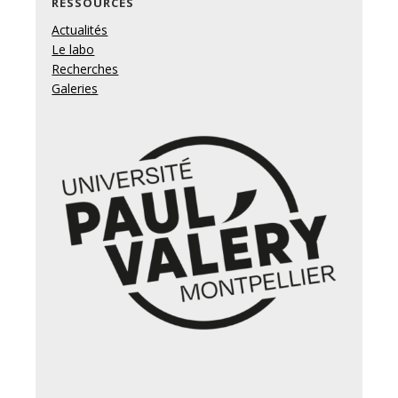
RESSOURCES
Actualités
Le labo
Recherches
Galeries